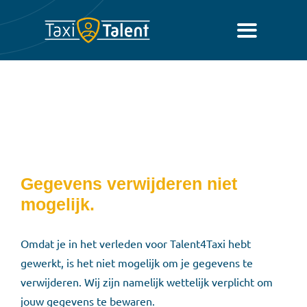
Ga
naar
Toggle
inhoud
Navigatio
Home
Vacatures
Sollicitatie Advies
Gegevens verwijderen niet
TaxiPas
mogelijk.
Over Ons
Omdat je in het verleden voor Talent4Taxi hebt
gewerkt, is het niet mogelijk om je gegevens te
verwijderen. Wij zijn namelijk wettelijk verplicht om
jouw gegevens te bewaren.