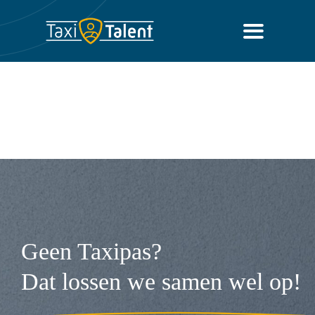
Ga
naar
Toggle
inhoud
Navigatio
Home
Vacatures
Sollicitatie Advies
TaxiPas
Over Ons
Geen Taxipas?
Dat lossen we samen wel op!