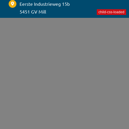
Eerste Industrieweg 15b
5451 GV Mill
040 8200850
hallo@TaxiTalent.nl
maandag t/m vrijdag:
8.30u – 17.00u
TaxiTalent.nl is een initiatief van:
2012 – 2026 | KvK 97346799 | Talent4Taxi & TaxiTalent zijn een
onderdeel van Werkhelden Detachering BV.