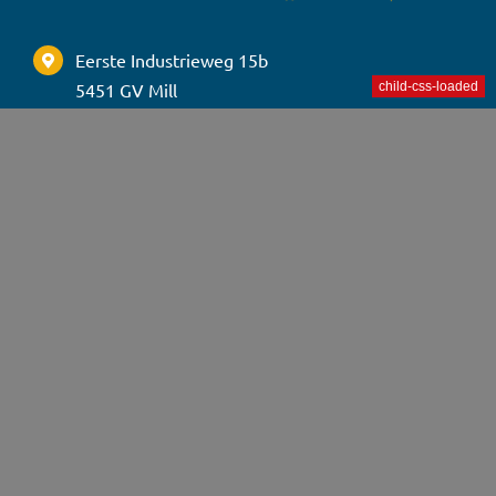
Eerste Industrieweg 15b
5451 GV Mill
040 8200850
hallo@TaxiTalent.nl
maandag t/m vrijdag:
8.30u – 17.00u
TaxiTalent.nl is een initiatief van:
2012 – 2026 | KvK 97346799 | Talent4Taxi & TaxiTalent zijn een
onderdeel van Werkhelden Detachering BV.