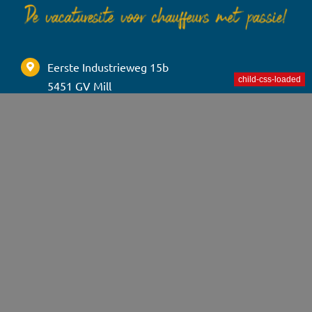
Eerste Industrieweg 15b
5451 GV Mill
040 8200850
hallo@TaxiTalent.nl
maandag t/m vrijdag:
8.30u – 17.00u
TaxiTalent.nl is een initiatief van: