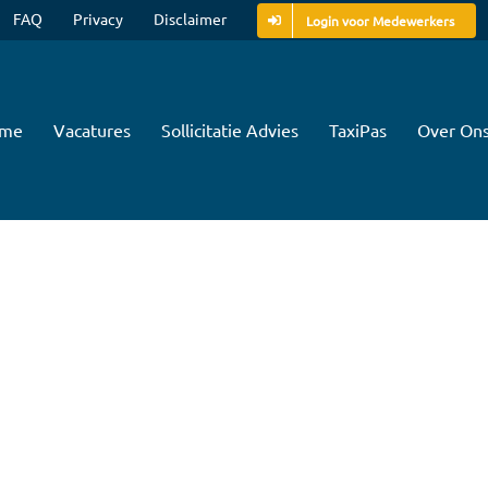
FAQ
Privacy
Disclaimer
Login voor Medewerkers
me
Vacatures
Sollicitatie Advies
TaxiPas
Over On