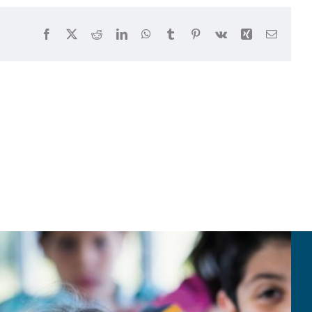
Facebook
X
Reddit
LinkedIn
WhatsApp
Tumblr
Pinterest
Vk
Xing
E-
mail