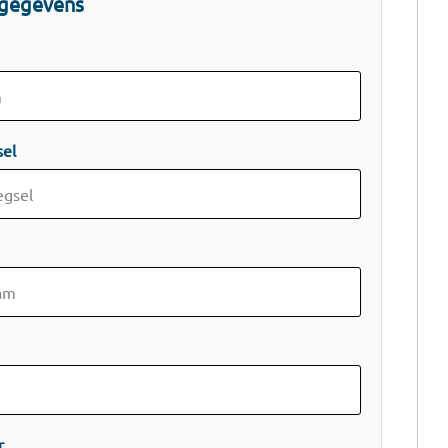
gegevens
sel
r