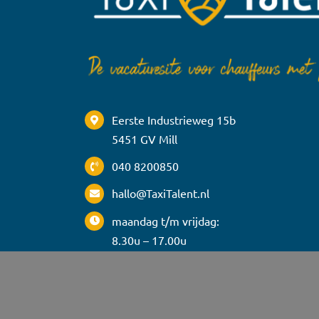
Eerste Industrieweg 15b
5451 GV Mill
040 8200850
hallo@TaxiTalent.nl
maandag t/m vrijdag:
8.30u – 17.00u
TaxiTalent.nl is een initiatief van: